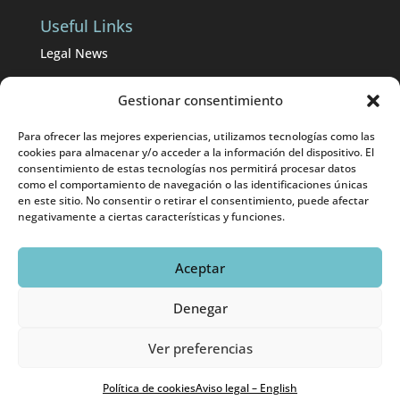
Useful Links
Legal News
BOP from Málaga
Gestionar consentimiento
BOE
Para ofrecer las mejores experiencias, utilizamos tecnologías como las
Divorce lawyers in Málaga
cookies para almacenar y/o acceder a la información del dispositivo. El
consentimiento de estas tecnologías nos permitirá procesar datos
como el comportamiento de navegación o las identificaciones únicas
International divorces in Málaga
en este sitio. No consentir o retirar el consentimiento, puede afectar
negativamente a ciertas características y funciones.
Aceptar
© 2025 Emilia Ramírez Abogados |
Aviso Legal
|
Denegar
Eweb Diseño y Posicionamiento
Web para abogados
Ver preferencias
Política de cookies
Aviso legal – English