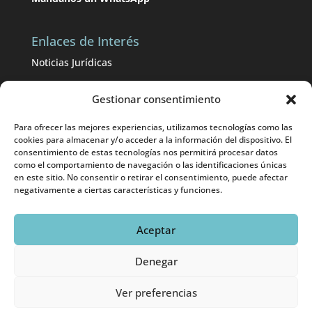
Enlaces de Interés
Noticias Jurídicas
BOP de Málaga
Gestionar consentimiento
BOE
Para ofrecer las mejores experiencias, utilizamos tecnologías como las
Abogados separaciones divorcios en Málaga
cookies para almacenar y/o acceder a la información del dispositivo. El
consentimiento de estas tecnologías nos permitirá procesar datos
como el comportamiento de navegación o las identificaciones únicas
Abogados accidentes de tráfico en Málaga
en este sitio. No consentir o retirar el consentimiento, puede afectar
negativamente a ciertas características y funciones.
Aceptar
© 2025 Emilia Ramírez Abogados |
Aviso Legal
|
Denegar
Eweb Diseño y Posicionamiento
Web para abogados
Ver preferencias